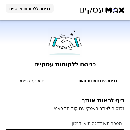
כניסה ללקוחות פרטיים
פתרונות
תשלום
הלוואה
פתרונות
תשלום
וניכיון
כניסה ללקוחות עסקיים
סליקה
הלוואה
כרטיס
כניסה עם תעודת זהות
לעסק
כניסה עם סיסמה
וניכיון
לעסק
תוכנית
הלוואה
כיף לראות אותך
כרטיסי
שותפים
פעולות
אונליין
אשראי
למפתחי
נכנסים לאתר העסקי עם קוד חד פעמי
לעסק
לעסק
אתרים
דוחות
פעולות
מספר תעודת זהות או דרכון
בשירות
הלוואה
אבטחת
כרטיס