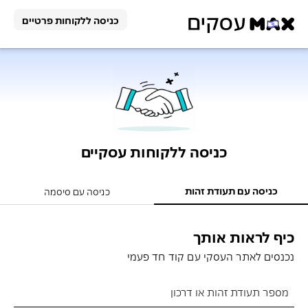
כניסה ללקוחות פרטיים
פתרונות
תשלום
הלוואה
פתרונות
תשלום
וניכיון
כניסה ללקוחות עסקיים
סליקה
הלוואה
כרטיס
כניסה עם תעודת זהות
לעסק
כניסה עם סיסמה
וניכיון
לעסק
תוכנית
הלוואה
כיף לראות אותך
כרטיסי
שותפים
פעולות
אונליין
אשראי
למפתחי
נכנסים לאתר העסקי עם קוד חד פעמי
לעסק
לעסק
אתרים
דוחות
פעולות
מספר תעודת זהות או דרכון
בשירות
הלוואה
אבטחת
כרטיס