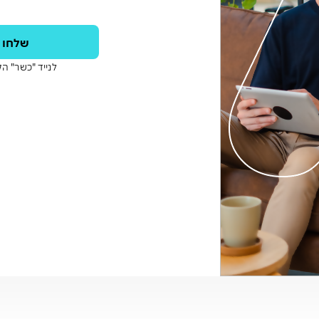
שלחו ל
לנייד "כשר" הק