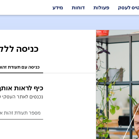
יס לעסק
פעולות
דוחות
מידע
שימושי
סקים
כניסה ללק
ונחים עסקיים
עריפון ונהחיות לעסק
כניסה עם תעודת זהו
יכולים לעניין אותך
נת הצרכן – ביטול עסקה
 אבטחת עסקאות
כיף לראות אותך
ים על דוח זיכויים
נכנסים לאתר העסקי ע
Biz Mana
יבור תוסף סליקה wix
מספר תעודת זהות או 
קשר