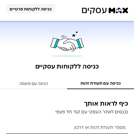
כניסה ללקוחות פרטיים
פתרונות
תשלום
הלוואה
פתרונות
תשלום
וניכיון
כניסה ללקוחות עסקיים
סליקה
הלוואה
כרטיס
כניסה עם תעודת זהות
לעסק
כניסה עם סיסמה
וניכיון
לעסק
תוכנית
הלוואה
כיף לראות אותך
כרטיסי
שותפים
פעולות
אונליין
אשראי
למפתחי
נכנסים לאתר העסקי עם קוד חד פעמי
לעסק
לעסק
אתרים
דוחות
פעולות
מספר תעודת זהות או דרכון
בשירות
הלוואה
אבטחת
כרטיס