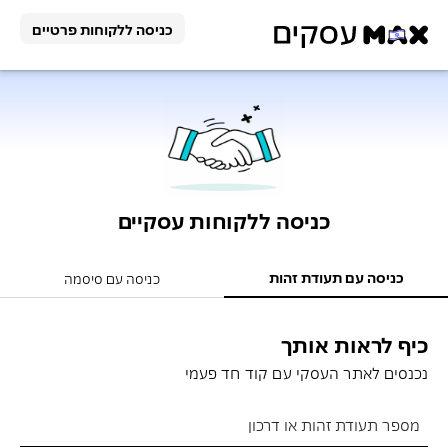
כניסה ללקוחות פרטיים
פתרונות
תשלום
הלוואה
פתרונות
תשלום
וניכיון
כניסה ללקוחות עסקיים
סליקה
הלוואה
כרטיס
כניסה עם תעודת זהות
לעסק
כניסה עם סיסמה
וניכיון
לעסק
תוכנית
הלוואה
כיף לראות אותך
כרטיסי
שותפים
פעולות
אונליין
אשראי
למפתחי
נכנסים לאתר העסקי עם קוד חד פעמי
לעסק
לעסק
אתרים
דוחות
פעולות
מספר תעודת זהות או דרכון
בשירות
הלוואה
אבטחת
כרטיס